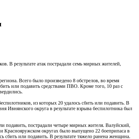
и
ов. В результате атак пострадали семь мирных жителей,
егиона. Всего было произведено 8 обстрелов, во время
бить или подавить средствами ПВО. Кроме того, 10 раз с
вердились.
еспилотников, из которых 20 удалось сбить или подавить. В
вня Ивнянского округа в результате взрыва беспилотника был
или подавить, пострадали четыре мирных жителя. Валуйский,
м и Краснояружском округах было выпущено 22 боеприпаса в
сь сбить или подавить. В результате тяжело ранена женщина.