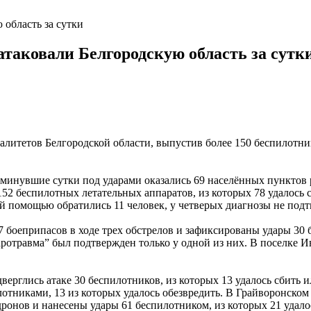
область за сутки
таковали Белгородскую область за сутк
литетов Белгородской области, выпустив более 150 беспилотник
минувшие сутки под ударами оказались 69 населённых пунктов р
52 беспилотных летательных аппаратов, из которых 78 удалось с
 помощью обратились 11 человек, у четверых диагнозы не подт
боеприпасов в ходе трех обстрелов и зафиксированы удары 30 б
аротравма” был подтвержден только у одной из них. В поселке И
ерглись атаке 30 беспилотников, из которых 13 удалось сбить 
отниками, 13 из которых удалось обезвредить. В Грайворонско
дронов и нанесены удары 61 беспилотником, из которых 21 удало