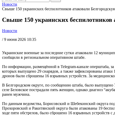
Новости
Свыше 150 украинских беспилотников атаковали Белгородскую 
Свыше 150 украинских беспилотников а
Новости
/
9 июня 2026 10:35
Украинские военные за последние сутки атаковали 12 муниципа
сообщили в региональном оперативном штабе.
По информации, размещённой в Telegram-канале оперштаба, за 
которых выпущено 29 снарядов, а также зафиксированы атаки 1
дронов были сброшены 16 взрывных устройств. За медицинской
В Белгородском округе, по сообщению штаба, было выпущено 7 
селе Беловское пострадали пять женщин, однако диагноз “акуб
ранен мужчина.
По данным ведомства, Борисовский и Шебекинский округа подв
Прохоровский и Ракитянский округа были атакованы 19 беспил
ходе пяти обстрелов, было сброшено 16 взрывных устройств с 