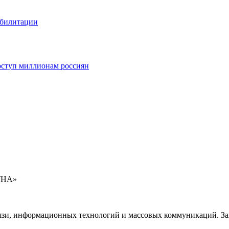
абилитации
оступ миллионам россиян
УНА»
язи, информационных технологий и массовых коммуникаций. Зап