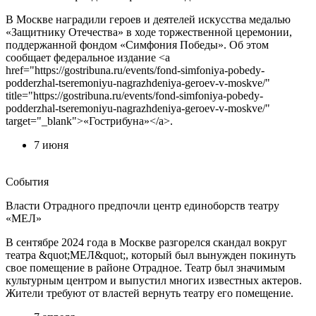
В Москве наградили героев и деятелей искусства медалью
«Защитнику Отечества» в ходе торжественной церемонии,
поддержанной фондом «Симфония Победы». Об этом
сообщает федеральное издание <a
href="https://gostribuna.ru/events/fond-simfoniya-pobedy-
podderzhal-tseremoniyu-nagrazhdeniya-geroev-v-moskve/"
title="https://gostribuna.ru/events/fond-simfoniya-pobedy-
podderzhal-tseremoniyu-nagrazhdeniya-geroev-v-moskve/"
target="_blank">«Гострибуна»</a>.
7 июня
События
Власти Отрадного предпочли центр единоборств театру
«МЕЛ»
В сентябре 2024 года в Москве разгорелся скандал вокруг
театра &quot;МЕЛ&quot;, который был вынужден покинуть
свое помещение в районе Отрадное. Театр был значимым
культурным центром и выпустил многих известных актеров.
Жители требуют от властей вернуть театру его помещение.