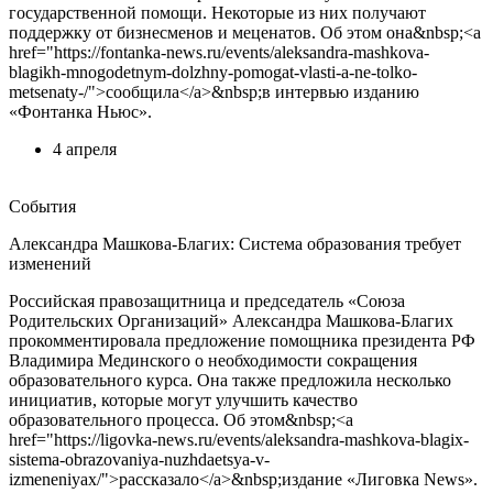
государственной помощи. Некоторые из них получают
поддержку от бизнесменов и меценатов. Об этом она&nbsp;<a
href="https://fontanka-news.ru/events/aleksandra-mashkova-
blagikh-mnogodetnym-dolzhny-pomogat-vlasti-a-ne-tolko-
metsenaty-/">сообщила</a>&nbsp;в интервью изданию
«Фонтанка Ньюс».
4 апреля
События
Александра Машкова-Благих: Система образования требует
изменений
Российская правозащитница и председатель «Союза
Родительских Организаций» Александра Машкова-Благих
прокомментировала предложение помощника президента РФ
Владимира Мединского о необходимости сокращения
образовательного курса. Она также предложила несколько
инициатив, которые могут улучшить качество
образовательного процесса. Об этом&nbsp;<a
href="https://ligovka-news.ru/events/aleksandra-mashkova-blagix-
sistema-obrazovaniya-nuzhdaetsya-v-
izmeneniyax/">рассказало</a>&nbsp;издание «Лиговка News».