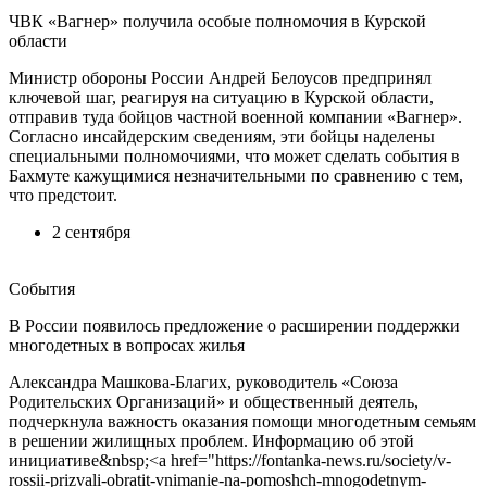
ЧВК «Вагнер» получила особые полномочия в Курской
области
Министр обороны России Андрей Белоусов предпринял
ключевой шаг, реагируя на ситуацию в Курской области,
отправив туда бойцов частной военной компании «Вагнер».
Согласно инсайдерским сведениям, эти бойцы наделены
специальными полномочиями, что может сделать события в
Бахмуте кажущимися незначительными по сравнению с тем,
что предстоит.
2 сентября
События
В России появилось предложение о расширении поддержки
многодетных в вопросах жилья
Александра Машкова-Благих, руководитель «Союза
Родительских Организаций» и общественный деятель,
подчеркнула важность оказания помощи многодетным семьям
в решении жилищных проблем. Информацию об этой
инициативе&nbsp;<a href="https://fontanka-news.ru/society/v-
rossii-prizvali-obratit-vnimanie-na-pomoshch-mnogodetnym-