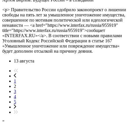
<p> Правительство России одобрило законопроект о лишении
свободы на пять лет за умышленное уничтожение имущества,
совершенное по мотивам политической или идеологической
ненависти — <a href="https://www.interfax.ru/russia/955919"
title="https://www.interfax.ru/russia/955919">сообщает
«INTERFAX.RU»</a>. В соответствии с новыми правилами
Уголовный Кодекс Российской Федерации в статье 167
«Умышленное уничтожение или повреждение имущества»
будет дополнен отсылкой на причину деяния.
13 августа
1
2
3
4
5
”