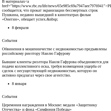
В материалах<a
href="https://www.rbc.ru/life/news/65e985c69a7947aee7976941">
сообщается, что прокат экранизации бессмертных строк
Пушкина, недавно вышедший в кинотеатрах фильм
«Онегин», обещает успех.&nbsp;
8 февраля
События
Обвинения в мошенничестве с недвижимостью предъявлены
российскому риелтору Наилю Гафурову
Бывшие клиенты риэлтора Наиля Гафурова объединяются для
подачи коллективного иска, требуя возмещения ущерба от
сделок с несуществующей недвижимостью, которую он
активно предлагал через свое агентство.
8 января
События
Церемония награждения в Москве: медали «Защитнику
Отечества» и фонд «Симфония Победы»