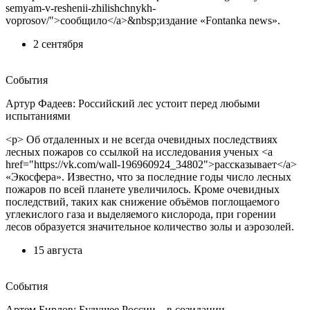
semyam-v-reshenii-zhilishchnykh-
voprosov/">сообщило</a>&nbsp;издание «Fontanka news».
2 сентября
События
Артур Фадеев: Российский лес устоит перед любыми
испытаниями
<p> Об отдаленных и не всегда очевидных последствиях
лесных пожаров со ссылкой на исследования ученых <a
href="https://vk.com/wall-196960924_34802">рассказывает</a>
«Экосфера». Известно, что за последние годы число лесных
пожаров по всей планете увеличилось. Кроме очевидных
последствий, таких как снижение объёмов поглощаемого
углекислого газа и выделяемого кислорода, при горении
лесов образуется значительное количество золы и аэрозолей.
15 августа
События
Артем Бирлов: Будущее России – в созидании